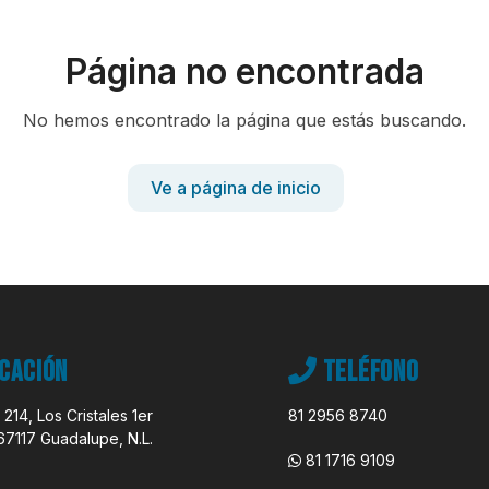
Página no encontrada
No hemos encontrado la página que estás buscando.
Ve a página de inicio
cación
Teléfono
 214, Los Cristales 1er
81 2956 8740
67117 Guadalupe, N.L.
81 1716 9109