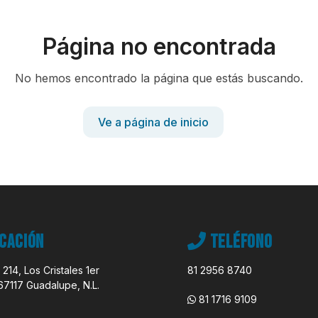
Página no encontrada
No hemos encontrado la página que estás buscando.
Ve a página de inicio
cación
Teléfono
 214, Los Cristales 1er
81 2956 8740
67117 Guadalupe, N.L.
81 1716 9109